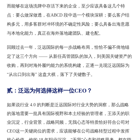
而能够在这场洗牌中存活下来的企业，至少应该具备这几个特
点：要么做深做透，在ABCD 段中选一个模块深耕；要么客户结
构多元，用多客群对冲环境的不确定性风险；要么具备出海意愿
与本地化能力，真正在海外落地建团队、建仓配。
回顾过去一年，泛远国际的每一步战略布局，恰恰不偏不倚地锚
定了这三个方向 —— 从新任高管团队的加入，到美国关键资产的
收购，再到对海外履约能力的系统构建，正逐一兑现泛远国际为
“从出口到出海” 这盘大棋，落下了关键数子。
贰：泛远为何选择这样一位
CEO？
如果说行业 4.0 的判断是泛远国际对行业大势的洞察，那么战略
的落地需要一批具有国际视野和本土经验的管理者，王添天的职
业沉淀，行业背景，战略同频，无我心态等特质恰好符合公司对
CEO这一关键岗位的需求，应该能够在公司战略转型过程中发挥
核心价值。他的 18 年职业沉淀、“无我”心态和战略思考，都在指