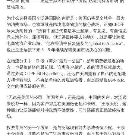
一公里”配送 —— 正是王添天在采访中所说“贴近消费者市场”的
硬核落地。
为什么选择美国？泛远国际的判断是：美国仍将是全球单一最大
的消费市场，也将继续是跨境电商物流的核心战场。正如CEO王
添天所阐释的：“所有中国货代都是本土起家，有意愿、有自信愿
意去海外的，屈指可数。但泛远最终要去的地方，就是要让跨境
电商物流产业出海。”他在采访中反复提及的“global to America”，
也正是泛远接下来 3—5 年继续深耕美国市场决心的写照。
在物流分工中，D 段（海外“最后一公里”）是离消费者最近的地
方，也是价值链的最前端。谁离客户越近，谁的话语权就越大。
通过并购 COPE 和 Hyperlining，泛远在美国拥有了自己的仓配能
力和卡转能力，不再是单纯的跨境运输者，而是能够提供本地化
交付的供应链服务商。
“无论是美国的公司、美国客户，还是越南、中国的客户，对泛远
来说都一样，因为客户都是在美国做仓配和卡转。”王添天说，这
种能力让泛远能够对冲政策不确定性，同时还能真正贴近终端市
场。
投资背后的另一个考量，是与泛远现有能力形成价值匹配。王添
天介绍道，并购不是为了讲故事或做报表，而是基于泛远对待并