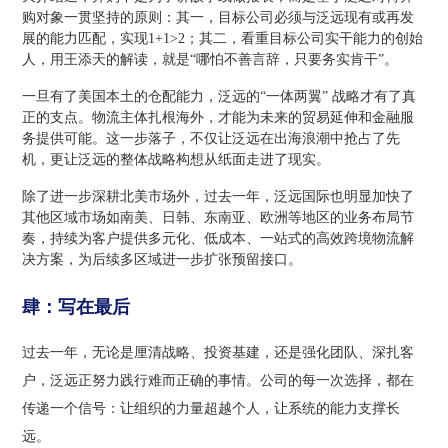
购对象一贯坚持的原则：其一，目标公司必须与泛远现有或再发
展的能力匹配，实现1+1>2；其二，看重目标公司实干能力的创始
人，用王添天的解读，就是“哪怕不善言辞，只要务实肯干”。
一旦有了美国本土的仓配能力，泛远的“一体两翼” 战略才有了真
正的支点。物流主体扎根海外，才能为未来的贸易延伸和金融服
务提供可能。这一步落子，不仅让泛远在出海浪潮中抢占了先
机，更让泛远的整体战略构想从纸面走进了现实。
除了进一步深耕北美市场外，过去一年，泛远国际也明显加快了
其他区域市场如南美、日韩、东南亚、欧洲等地区的业务布局节
奏，持续为客户提供多元化、低成本、一站式的高效跨境物流解
决方案，为后续多区域进一步扩张预留接口。
肆：写在最后
过去一年，无论是厘清战略、投资基建，还是强化团队、深扎客
户，泛远正努力践行难而正确的事情。公司的每一次选择，都在
传递一个信号：让组织的力量超越个人，让系统的能力支撑长
远。