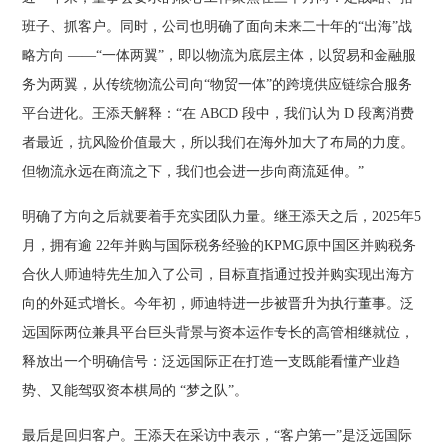
班子、抓客户。同时，公司也明确了面向未来二十年的“出海”战
略方向 ——“一体两翼”，即以物流为底层主体，以贸易和金融服
务为两翼，从传统物流公司向“物贸一体”的跨境供应链综合服务
平台进化。王添天解释：“在 ABCD 段中，我们认为 D 段离消费
者最近，抗风险价值最大，所以我们在海外加大了布局的力度。
但物流永远在商流之下，我们也会进一步向商流延伸。”
明确了方向之后就要着手充实团队力量。继王添天之后，2025年5
月
，拥有逾 22年并购与国际税务经验的KPMG原中国区并购税务
合伙人师迪特先生加入了公司，目标直指通过投并购实现出海方
向的外延式增长。今年初，师迪特进一步被晋升为执行董事。泛
远国际两位兼具平台巨头背景与资本运作专长的高管相继就位，
释放出一个明确信号：泛远国际正在打造一支既能看懂产业趋
势、又能驾驭资本棋局的 “梦之队”。
最后是回归客户。王添天在采访中表示，“客户第一”是泛远国际