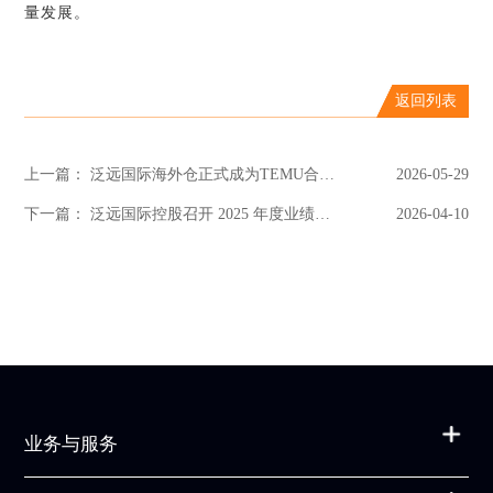
量发展。
返回列表
上一篇： 泛远国际海外仓正式成为TEMU合作对接仓，开启美国本土履约新阶段
2026-05-29
下一篇： 泛远国际控股召开 2025 年度业绩推介会，深化 “一体两翼”，智领物贸融合。
2026-04-10
业务与服务