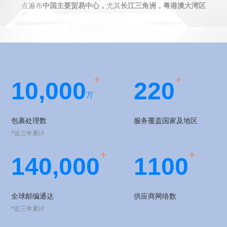
点遍布
中国主要贸易中心，
尤其
长江三角洲，粤港澳大湾区
+
+
1
0,
0
0
0
2
2
0
万
包裹处理数
服务覆盖国家及地区
*近三年累计
+
+
1
4
0
,
0
0
0
1
1
0
0
全球邮编通达
供应商网络数
*近三年累计