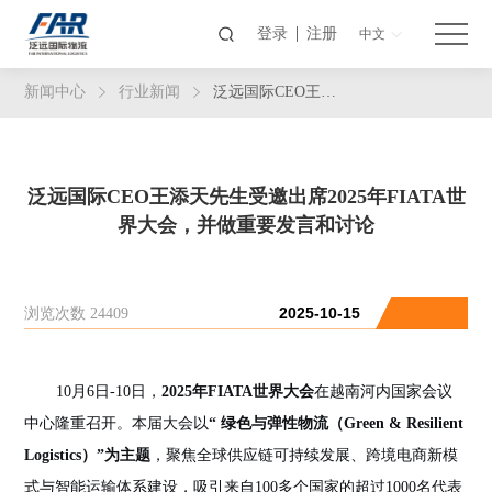
登录
注册
中文
新闻中心
行业新闻
泛远国际CEO王添天先生受邀出席2025年FIATA世界大会，并做重要发言和讨论
泛远国际CEO王添天先生受邀出席2025年FIATA世
界大会，并做重要发言和讨论
浏览次数 24409
2025-10-15
10月6日-10日，
202
5年
FIATA
世界大会
在越南河内国家会议
中心隆重召开
。
本届大会以
“
绿色与弹性物流（Green & Resilient
Logistics）
”
为主题
，
聚焦全球供应链可持续发展、跨境电商新模
式与智能运输体系建设，
吸
引来自
100多个国家的超过1000名代表