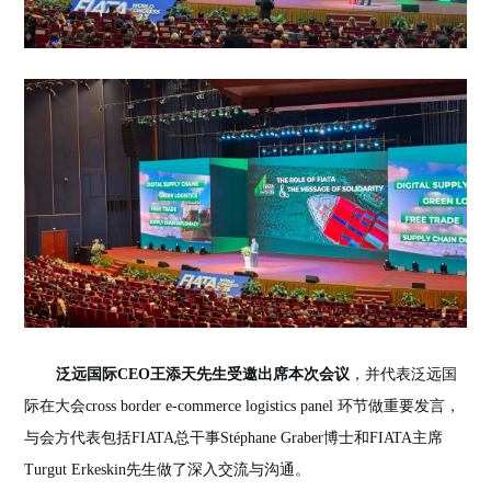
泛远国际
CEO
王添天先生
受邀出席
本次会议
，并代表泛远国
际
在大会cross border e-commerce logistics panel 环节
做重要发言，
与会方代表包括
FIATA总干事Stéphane Graber博士
和
FIATA主席
Turgut Erkeskin先生
做了深入交流与沟通
。