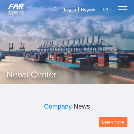
Log In
Register
EN
News Center
Company
News
Learn more